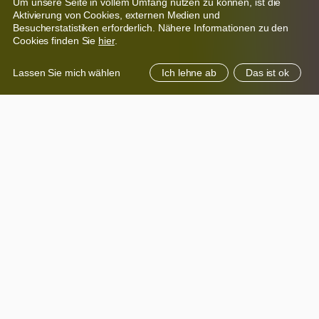
Um unsere Seite in vollem Umfang nutzen zu können, ist die
Aktivierung von Cookies, externen Medien und
Besucherstatistiken erforderlich. Nähere Informationen zu den
Cookies finden Sie
hier
.
Lassen Sie mich wählen
Ich lehne ab
Das ist ok
Wofür wir stehen
Willkommen bei wemove digital solutions – Ihrem
Partner für individuelle IT-Lösungen. Unser Herz schlägt
für Software, neue Technologien und die großen und
kleinen Herausforderungen, die IT-Vorhaben mit sich
bringen.
Unser Service-Spektrum reicht von der Konzeption und
Gestaltung über die Umsetzung komplexer
Softwaresysteme bis zum Betrieb, Support und der
Wartung. Somit decken wir den gesamten IT-
Lebenszyklus ab.