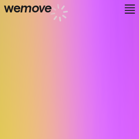
we
move