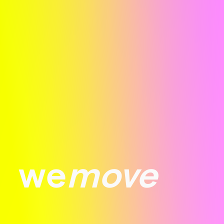
we
move